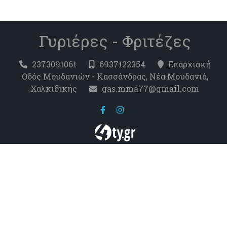
Γυριέρες - Φριτέζες
2373091061
6937122354
Επαρχιακή
Οδός Μουδανιών - Κασσάνδρας, Νέα Μουδανιά,
Χαλκιδικής
gas.mma77@gmail.com