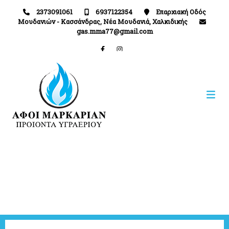
2373091061
6937122354
Επαρχιακή Οδός
Μουδανιών - Κασσάνδρας, Νέα Μουδανιά, Χαλκιδικής
gas.mma77@gmail.com