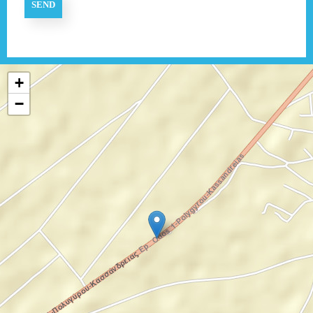
SEND
+
−